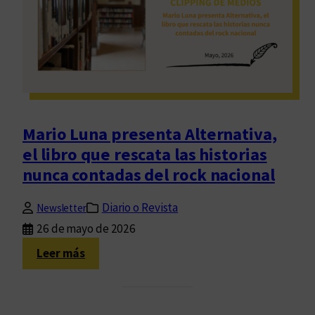
u
r
i
a
a
í
d
í
n
a
a
t
y
G
d
t
E
r
a
v
a
:
a
n
g
P
Mario Luna presenta Alternativa,
a
u
e
t
el libro que rescata las historias
a
r
a
nunca contadas del rock nacional
r
ó
d
n
Diario o Revista
Newsletter
i
a
26 de mayo de 2026
n
:
Leer más
a
M
y
a
p
r