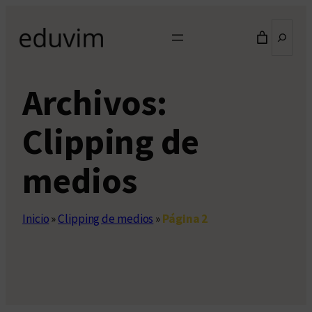
Saltar
Buscar
al
contenido
Archivos:
Clipping de
medios
Inicio
»
Clipping de medios
»
Página 2