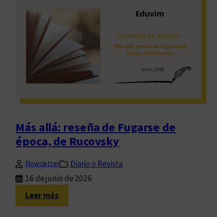
Más allá: reseña de Fugarse de
época, de Rucovsky
Diario o Revista
Newsletter
16 de junio de 2026
:
Leer más
M