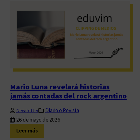
r
i
e
o
d
L
i
u
c
n
a
a
d
p
o
r
r
e
a
s
d
e
Mario Luna revelará historias
e
n
R
jamás contadas del rock argentino
t
o
a
b
Diario o Revista
Newsletter
A
e
26 de mayo de 2026
l
r
t
:
Leer más
t
e
M