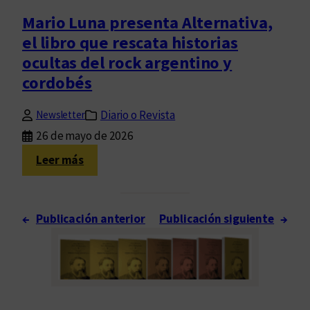
o
”
d
o
Mario Luna presenta Alternativa,
e
c
el libro que rescata historias
l
k
ocultas del rock argentino y
r
n
cordobés
o
a
c
c
Diario o Revista
k
Newsletter
i
a
o
26 de mayo de 2026
r
n
:
Leer más
g
a
M
e
l
a
n
r
←
Publicación anterior
Publicación siguiente
→
t
i
i
o
n
L
o
u
|
n
U