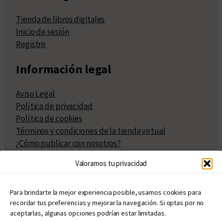
Tienda de libros digitales
Inicio de sesión
Registro
Información legal
Aviso Legal
Política de privacidad
Política de cookies
Términos y condiciones de la tienda virtual
¿Cómo publicar con nosotros?
Compra y venta de derechos
Valoramos tu privacidad
Políticas de publicación
Facturación
Políticas de coedición
Para brindarte la mejor experiencia posible, usamos cookies para
recordar tus preferencias y mejorar la navegación. Si optas por no
Atribuciones
aceptarlas, algunas opciones podrían estar limitadas.