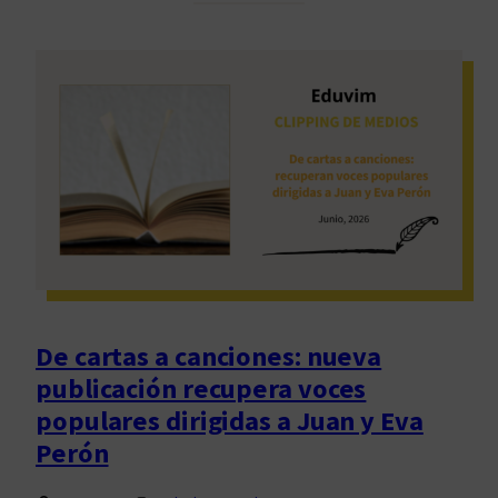
á
s
a
l
l
á
:
r
e
s
e
ñ
a
De cartas a canciones: nueva
d
publicación recupera voces
e
populares dirigidas a Juan y Eva
F
Perón
u
g