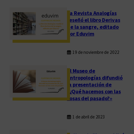
La Revista Analogías
reseñó el libro Derivas
de la sangre, editado
por Eduvim
19 de noviembre de 2022
El Museo de
Antropologías difundió
la presentación de
«¿Qué hacemos con las
cosas del pasado?»
1 de abril de 2023