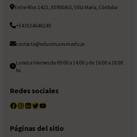
Entre Ríos 1421, X5900AGI, Villa María, Córdoba
+543534648245
contacto@eduvim.unvm.edu.ar
Lunes a Viernes de 09:00 a 14:00 y de 16:00 a 18:00
hs
Redes sociales
Facebook
Instagram
LinkedIn
Twitter
YouTube
Páginas del sitio