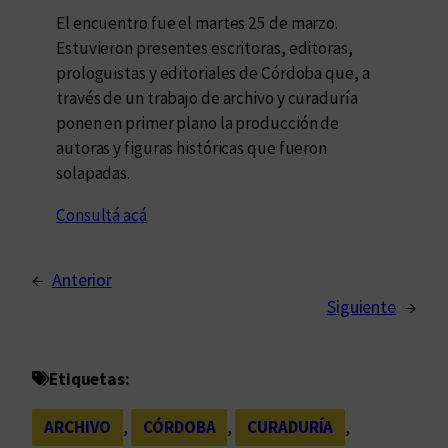
El encuentro fue el martes 25 de marzo.
Estuvieron presentes escritoras, editoras,
prologuistas y editoriales de Córdoba que, a
través de un trabajo de archivo y curaduría
ponen en primer plano la producción de
autoras y figuras históricas que fueron
solapadas.
Consultá acá
←
Anterior
Siguiente
→
Etiquetas:
ARCHIVO
, 
CÓRDOBA
, 
CURADURÍA
, 