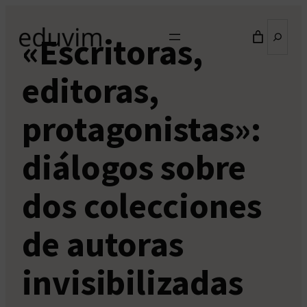
Saltar
Buscar
al
«Escritoras,
contenido
editoras,
protagonistas»:
diálogos sobre
dos colecciones
de autoras
invisibilizadas