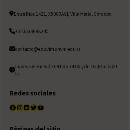
Entre Ríos 1421, X5900AGI, Villa María, Córdoba
+543534648245
contacto@eduvim.unvm.edu.ar
Lunes a Viernes de 09:00 a 14:00 y de 16:00 a 18:00
hs
Redes sociales
Facebook
Instagram
LinkedIn
Twitter
YouTube
Páginas del sitio