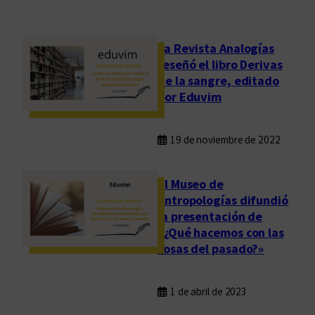
La Revista Analogías
reseñó el libro Derivas
de la sangre, editado
por Eduvim
19 de noviembre de 2022
El Museo de
Antropologías difundió
la presentación de
«¿Qué hacemos con las
cosas del pasado?»
1 de abril de 2023