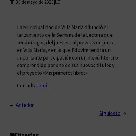
|
30 de mayo de 2023
La Municipalidad de Villa María difundió el
lanzamiento de la Semana de la Lectura que
tendrá lugar, del jueves 1 al jueves 8 de junio,
en Villa María, y en la que Eduvim tendrá un
importante participación con un menú literario
comprendido por uno de sus nuevos títulos y
el proyecto «Mis primeros libros».
Consulta
aquí
.
←
Anterior
Siguiente
→
Etiquetas: