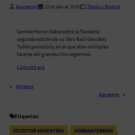
|
|
Diario o Revista
Newsletter
22 de julio de 2025
Germán Ferrari habla sobre la flamante
segunda edición de su libro Raúl González
Tuñón periodista, en el que abre múltiples
facetas del gran escritor argentino.
Consultá acá
←
Anterior
Siguiente
→
Etiquetas:
ESCRITOR ARGENTINO
, 
GERMAN FERRARI
, 