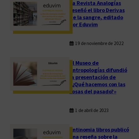
La Revista Analogías
reseñó el libro Derivas
de la sangre, editado
por Eduvim
19 de noviembre de 2022
El Museo de
Antropologías difundió
la presentación de
«¿Qué hacemos con las
cosas del pasado?»
1 de abril de 2023
Antinomia libros publicó
una reseña sobre la