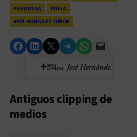
PERIODISTA
, 
POETA
, 
RAÚL GONZÁLEZ TUÑÓN
Compartir en Facebook
Compartir en LinkedIn
Compartir en Twitter
Compartir en Telegram
Compartir en WhatsApp
Compartir vía Email
Antiguos clipping de
medios