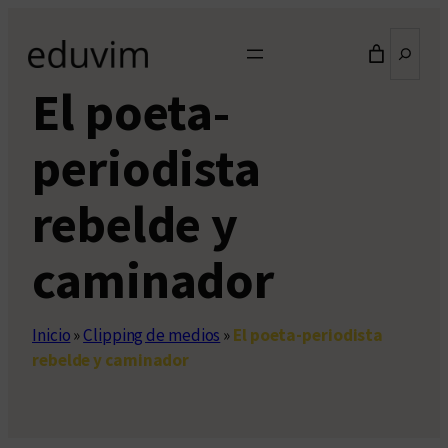
Saltar
Buscar
al
contenido
El poeta-
periodista
rebelde y
caminador
Inicio
»
Clipping de medios
»
El poeta-periodista
rebelde y caminador