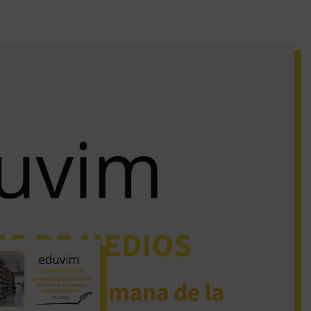
iguos clipping de
dios
La Revista Analogías
reseñó el libro Derivas
de la sangre, editado
por Eduvim