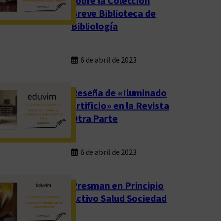
sobre la Colección
Breve Biblioteca de
Bibliología
6 de abril de 2023
Reseña de «Iluminado
artificio» en la Revista
Otra Parte
6 de abril de 2023
Presman en Principio
Activo Salud Sociedad