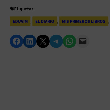
Etiquetas:
EDUVIM
, 
EL DIARIO
, 
MIS PRIMEROS LIBROS
,
Compartir en Facebook
Compartir en LinkedIn
Compartir en Twitter
Compartir en Telegram
Compartir en WhatsApp
Compartir vía Email