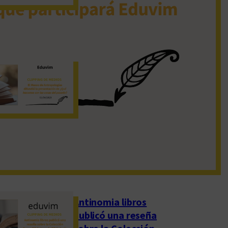
19 de noviembre de 2022
El Museo de
Antropologías
difundió la
presentación de
«¿Qué hacemos con
las cosas del pasado?»
1 de abril de 2023
Antinomia libros
publicó una reseña