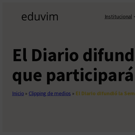
Saltar
al
Institucional
contenido
El Diario difun
que participar
Inicio
»
Clipping de medios
»
El Diario difundió la Se