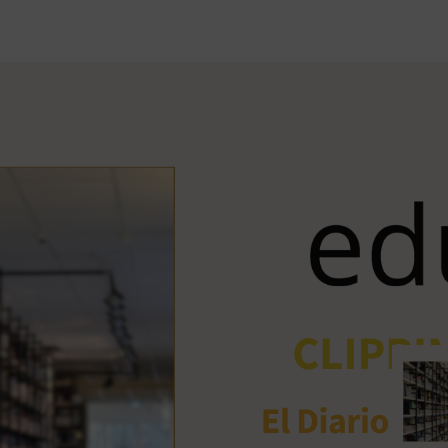
Ant
me