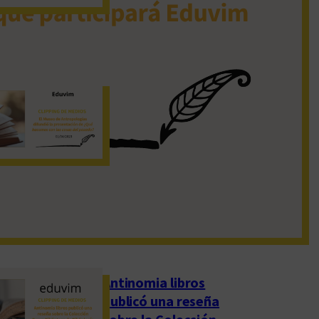
19 de noviembre de 2022
El Museo de
Antropologías
difundió la
presentación de
«¿Qué hacemos con
las cosas del pasado?»
1 de abril de 2023
Antinomia libros
publicó una reseña