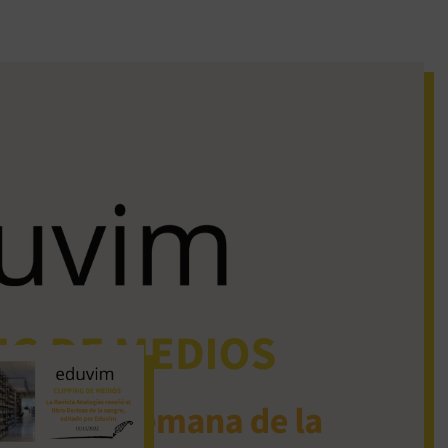
iguos clipping de
dios
La Revista Analogías
reseñó el libro Derivas
de la sangre, editado
por Eduvim