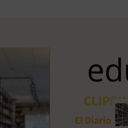
Ant
me