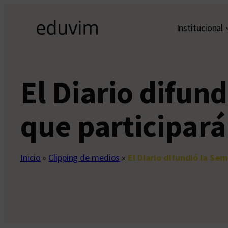
Saltar
al
Institucional
contenido
El Diario difun
que participar
Inicio
»
Clipping de medios
»
El Diario difundió la Se