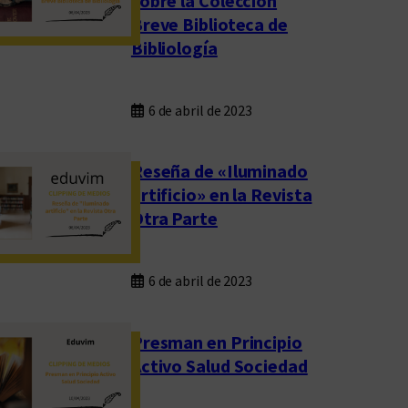
sobre la Colección
Breve Biblioteca de
Bibliología
6 de abril de 2023
Reseña de «Iluminado
artificio» en la Revista
Otra Parte
6 de abril de 2023
Presman en Principio
Activo Salud Sociedad