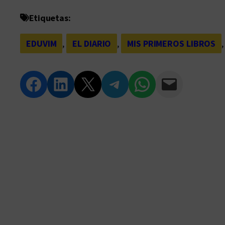
Etiquetas:
EDUVIM
, 
EL DIARIO
, 
MIS PRIMEROS LIBROS
,
Compartir en Facebook
Compartir en LinkedIn
Compartir en Twitter
Compartir en Telegram
Compartir en WhatsApp
Compartir vía Email