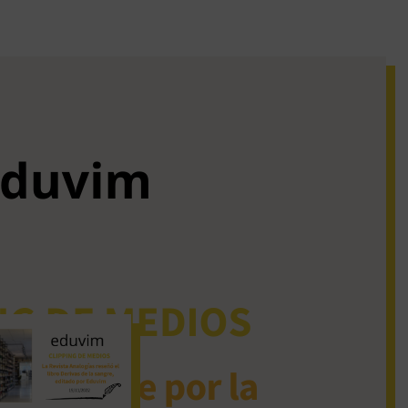
iguos clipping de
dios
La Revista Analogías
reseñó el libro Derivas
de la sangre, editado
por Eduvim