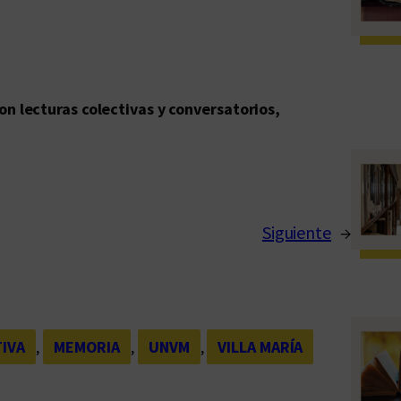
con lecturas colectivas y conversatorios,
Siguiente
→
IVA
, 
MEMORIA
, 
UNVM
, 
VILLA MARÍA