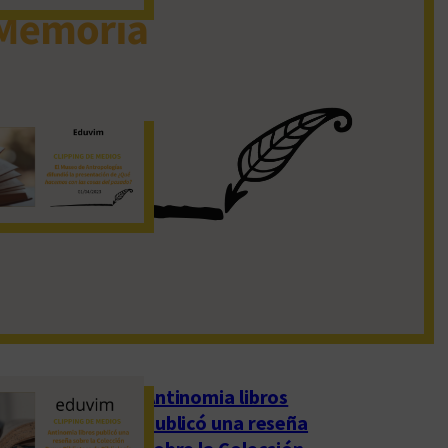
19 de noviembre de 2022
El Museo de
Antropologías
difundió la
presentación de
«¿Qué hacemos con
las cosas del pasado?»
1 de abril de 2023
Antinomia libros
publicó una reseña