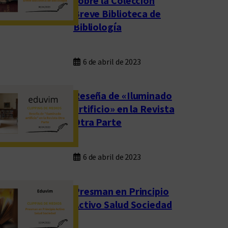
sobre la Colección
Breve Biblioteca de
Bibliología
6 de abril de 2023
Reseña de «Iluminado
artificio» en la Revista
Otra Parte
6 de abril de 2023
Presman en Principio
Activo Salud Sociedad