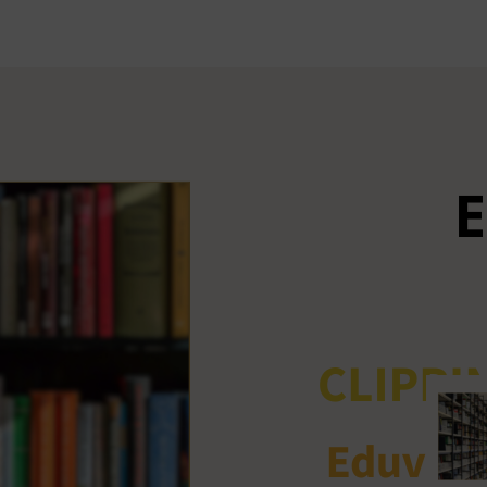
Ant
me