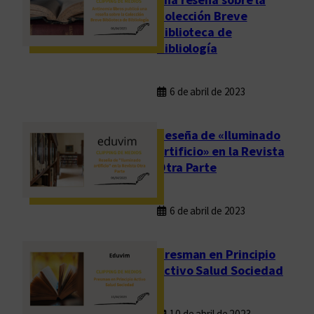
Colección Breve
Biblioteca de
Bibliología
6 de abril de 2023
Reseña de «Iluminado
artificio» en la Revista
Otra Parte
6 de abril de 2023
Presman en Principio
Activo Salud Sociedad
10 de abril de 2023