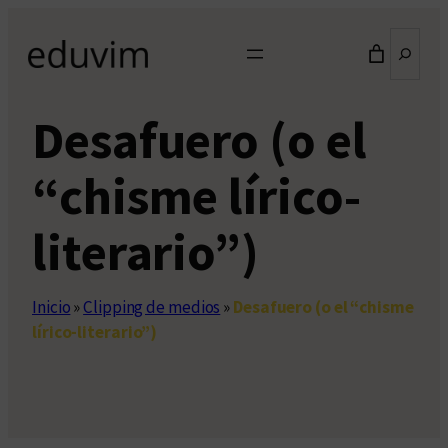
Saltar
Buscar
al
contenido
Desafuero (o el
“chisme lírico-
literario”)
Inicio
»
Clipping de medios
»
Desafuero (o el “chisme
lírico-literario”)