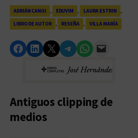
ADRIÁN CANGI
, 
EDUVIM
, 
LAURA ESTRIN
, 
LIBRO DE AUTOR
, 
RESEÑA
, 
VILLA MARÍA
Compartir en Facebook
Compartir en LinkedIn
Compartir en Twitter
Compartir en Telegram
Compartir en WhatsApp
Compartir vía Email
Antiguos clipping de
medios