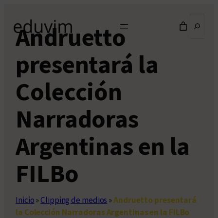
Saltar
Buscar
al
Andruetto
contenido
presentará la
Colección
Narradoras
Argentinas en la
FILBo
Inicio
»
Clipping de medios
»
Andruetto presentará
la Colección Narradoras Argentinas en la FILBo