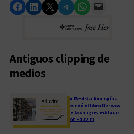
Compartir en Facebook
Compartir en LinkedIn
Compartir en Twitter
Compartir en Telegram
Compartir en WhatsApp
Compartir vía Email
Antiguos clipping de
medios
La Revista Analogías
reseñó el libro Derivas
de la sangre, editado
por Eduvim