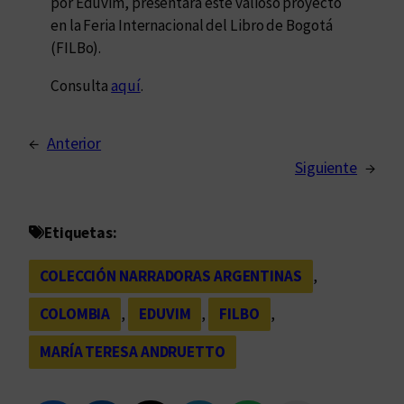
por Eduvim, presentará este valioso proyecto
en la Feria Internacional del Libro de Bogotá
(FILBo).
Consulta
aquí
.
←
Anterior
Siguiente
→
Etiquetas:
COLECCIÓN NARRADORAS ARGENTINAS
, 
COLOMBIA
, 
EDUVIM
, 
FILBO
, 
MARÍA TERESA ANDRUETTO